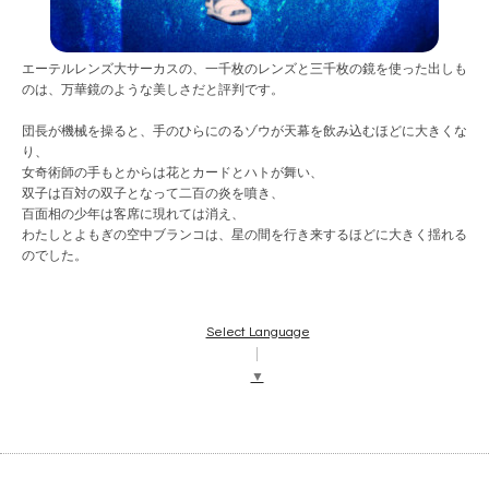
エーテルレンズ大サーカスの、一千枚のレンズと三千枚の鏡を使った出しも
のは、万華鏡のような美しさだと評判です。
団長が機械を操ると、手のひらにのるゾウが天幕を飲み込むほどに大きくな
り、
女奇術師の手もとからは花とカードとハトが舞い、
双子は百対の双子となって二百の炎を噴き、
百面相の少年は客席に現れては消え、
わたしとよもぎの空中ブランコは、星の間を行き来するほどに大きく揺れる
のでした。
Select Language
▼