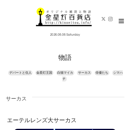
2026.08.08 Saturday
物語
デパートと住人
金星灯王国
白猫マイカ
サーカス
俳優たち
シマハ
チ
サーカス
エーテルレンズ大サーカス