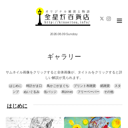
2026.08.09 Sunday
ギャラリー
サムネイル画像をクリックすると全体画像が、タイトルをクリックすると詳
しい解説が見られます。
はじめに
時計がま口
鳥かごがまぐち
プリント布雑貨
紙雑貨
スタ
ンプ
ぬいぐるみ
缶バッジ
本(zine)
フリーペーパー
その他
はじめに