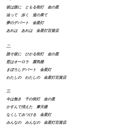
彼は誰に ともる街灯 金の星
辿って 歩く 道の果て
夢のデパート 金星灯
あれは あれは 金星灯百貨店
二.
誰そ彼に ひかる街灯 金の星
窓はオーロラ 蜃気楼
まぼろしデパート 金星灯
わたしの わたしの 金星灯百貨店
三.
今は無き 千の街灯 金の星
かすんで消えた 摩天楼
なくしてみつける 金星灯
みんなの みんなの 金星灯百貨店