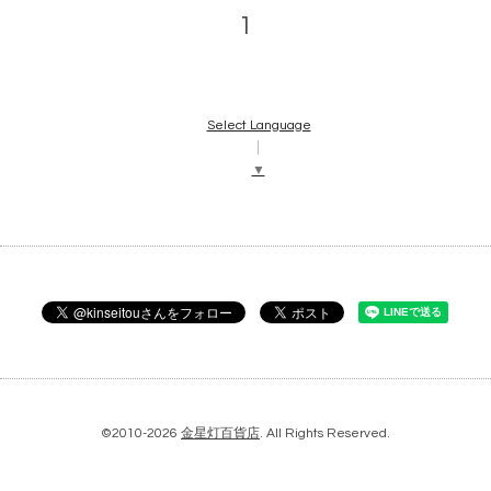
1
Select Language
▼
©2010-2026
金星灯百貨店
. All Rights Reserved.