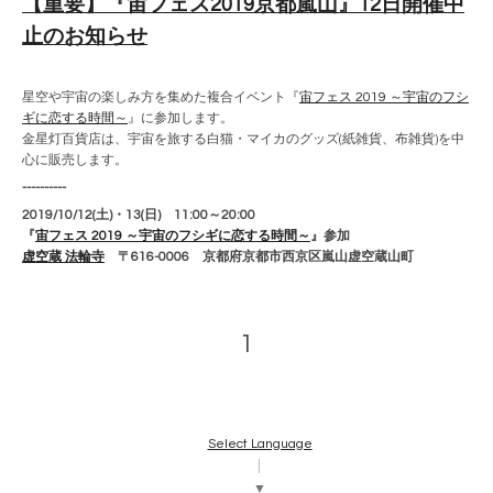
【重要】『宙フェス2019京都嵐山』12日開催中
止のお知らせ
星空や宇宙の楽しみ方を集めた複合イベント『
宙フェス 2019 ～宇宙のフシ
ギに恋する時間～
』に参加します。
金星灯百貨店は、宇宙を旅する白猫・マイカのグッズ(紙雑貨、布雑貨)を中
心に販売します。
----------
2019/10/12(土)・13(日) 11:00～20:00
『
宙フェス 2019 ～宇宙のフシギに恋する時間～
』参加
虚空蔵 法輪寺
〒616-0006 京都府京都市西京区嵐山虚空蔵山町
1
Select Language
▼