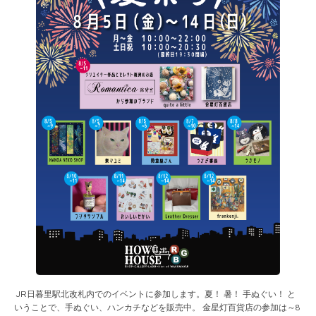
JR日暮里駅北改札内でのイベントに参加します。夏！ 暑！ 手ぬぐい！ と
いうことで、手ぬぐい、ハンカチなどを販売中。 金星灯百貨店の参加は～8