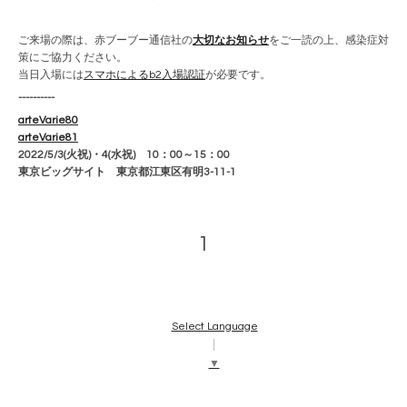
ご来場の際は、赤ブーブー通信社の
大切なお知らせ
をご一読の上、感染症対
策にご協力ください。
当日入場には
スマホによるb2入場認証
が必要です。
----------
arteVarie80
arteVarie81
2022/5/3(火祝)・4(水祝)
10：00～15：00
東京ビッグサイト 東京都江東区有明3-11-1
1
Select Language
▼