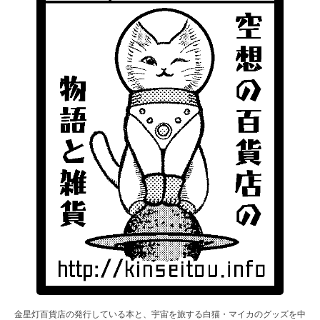
金星灯百貨店の発行している本と、宇宙を旅する白猫・マイカのグッズを中