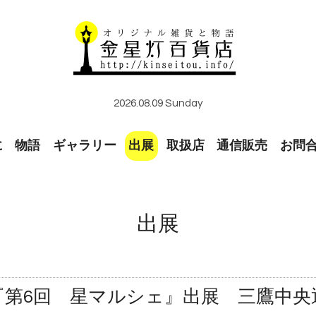
2026.08.09 Sunday
に
物語
ギャラリー
出展
取扱店
通信販売
お問
出展
(日)『第6回 星マルシェ』出展 三鷹中