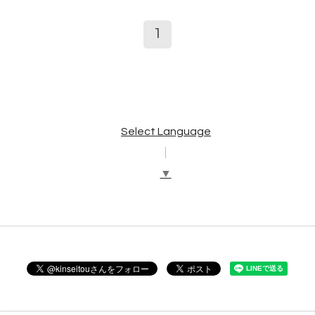
1
Select Language
▼