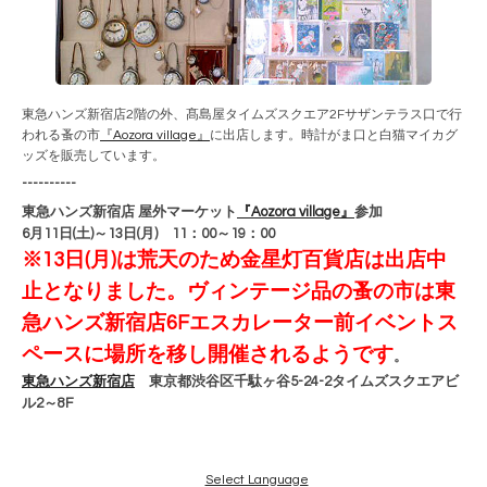
東急ハンズ新宿店2階の外、髙島屋タイムズスクエア2Fサザンテラス口で行
われる蚤の市
『Aozora village』
に出店します。時計がま口と白猫マイカグ
ッズを販売しています。
----------
東急ハンズ新宿店 屋外マーケット
『Aozora village』
参加
6月11日(土)～13日(月) 11：00～19：00
※13日(月)は荒天のため金星灯百貨店は出店中
止となりました。ヴィンテージ品の蚤の市は東
急ハンズ新宿店6Fエスカレーター前イベントス
ペースに場所を移し開催されるようです
。
東急ハンズ新宿店
東京都渋谷区千駄ヶ谷5-24-2タイムズスクエアビ
ル2～8F
Select Language