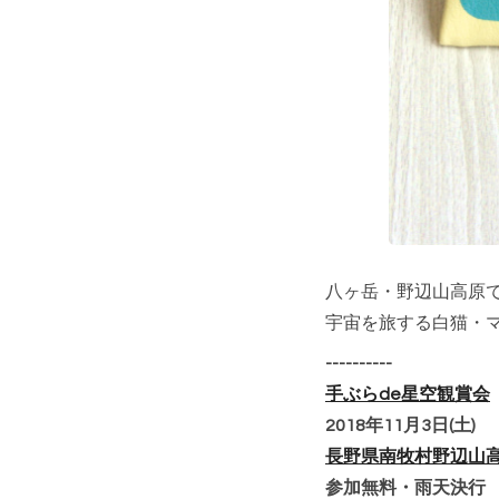
八ヶ岳・野辺山高原
宇宙を旅する白猫・
----------
手ぶらde星空観賞会
2018年11月3日(土) 
長野県南牧村野辺山
参加無料・雨天決行