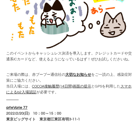
このイベントからキャッシュレス決済を導入します。クレジットカードや交
通系ICカードなど、使えるようになっているはず！ぜひお試しくださいね。
ご来場の際は、赤ブーブー通信社の
大切なお知らせ
をご一読の上、感染症対
策にご協力ください。
当日入場には、
COCOA接触履歴(14日間)画面の提示
とGPSを利用した
スマホ
によるb2入場認証
が必要です。
----------
arteVarie 77
2022/2/20(日)
10：00～15：00
東京ビッグサイト 東京都江東区有明3-11-1