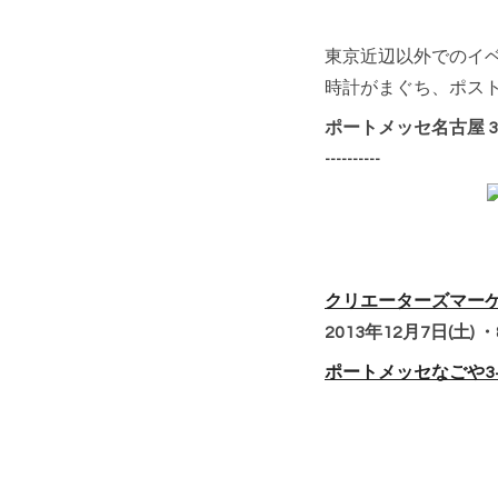
東京近辺以外でのイ
時計がまぐち、ポス
ポートメッセ名古屋
----------
クリエーターズマー
2013年12月7日(土) 
ポートメッセなごや3