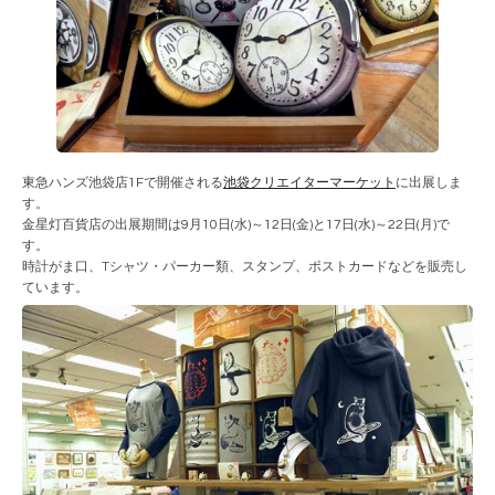
東急ハンズ池袋店1Fで開催される
池袋クリエイターマーケット
に出展しま
す。
金星灯百貨店の出展期間は9月10日(水)～12日(金)と17日(水)～22日(月)で
す。
時計がま口、Tシャツ・パーカー類、スタンプ、ポストカードなどを販売し
ています。