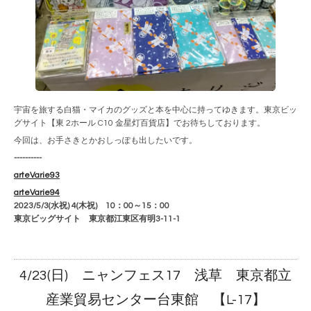
宇宙を旅する白猫・マイカのグッズと本を中心に持ってゆきます。東京ビッ
グサイト【東 2ホール C10 金星灯百貨店】でお待ちしております。
今回は、お手さきとかおしっぽも出したいです。
----------
arteVarie93
arteVarie
94
2023/5/3(水祝) 4(木祝)
10：00～15：00
東京ビッグサイト 東京都江東区有明3-11-1
4/23(日) ニャンフェス17 浅草 東京都立
産業貿易センター台東館 【L-17】