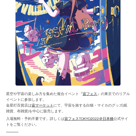
星空や宇宙の楽しみ方を集めた複合イベント『
宙フェス
』の東京でのリアル
イベントに参加します。
金星灯百貨店は
宙マーケット
にて、宇宙を旅する白猫・マイカのグッズ(紙
雑貨、布雑貨)を中心に販売します。
入場無料・予約不要です。詳しくは
宙フェスTOKYO2022＠日本橋
公式サイ
トをご覧ください。
----------