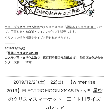
コスモプラネタリウム渋谷
のクリスマス企画『
星降るクリスマス2019
』に
て、宇宙を旅する白猫・マイカのグッズを販売します。
クリスマス特別投影やライブも行われるそうです。
----------
2019/12/24(火)
『
星降るクリスマス2019
』
コスモプラネタリウム渋谷
東京都渋谷区桜丘町23-21 渋谷区文化総合セ
ンター大和田 12階
2019/12/21(土)・22(日) 【winter rise
2019】ELECTRIC MOON XMAS Party!!! -星空
のクリスマスマーケット 二子玉川ライズ
ガレリア