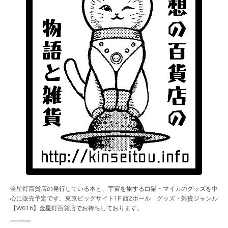
金星灯百貨店の発行している本と、宇宙を旅する白猫・マイカのグッズを中
心に販売予定です。東京ビッグサイト1F 西2ホール グッズ・雑貨ジャンル
【W61b】金星灯百貨店でお待ちしております。
----------