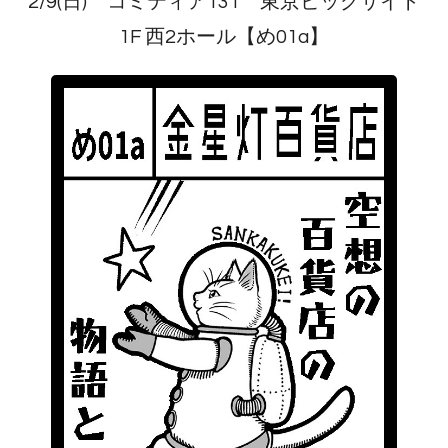
2/9(日) コミティア131 東京ビッグサイト
1F 西2ホール【め01a】