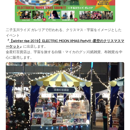
二子玉川ライズ ガレリアで行われる、クリスマス・宇宙をイメージとした
イベント
『
【winter rise 2019】ELECTRIC MOON XMAS Party!!! -星空のクリスマスマ
ーケット
』
に出店します。
金星灯百貨店は、宇宙を旅する白猫・マイカのグッズ(紙雑貨、布雑貨)を中
心に販売します。